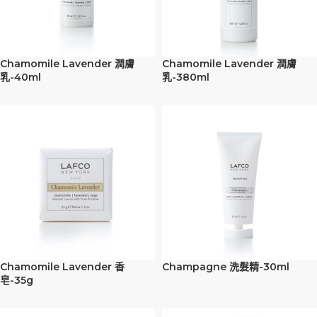
Chamomile Lavender 潤膚
Chamomile Lavender 潤膚
乳-40ml
乳-380ml
Chamomile Lavender 香
Champagne 洗髮精-30ml
皂-35g