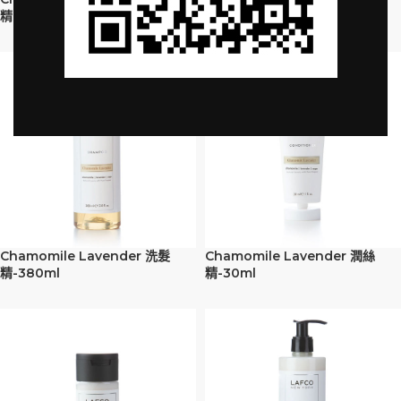
精-30ml
精-40ml
Chamomile Lavender 洗髮
Chamomile Lavender 潤絲
精-380ml
精-30ml