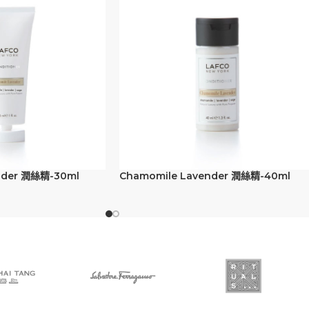
nder 潤絲精-30ml
Chamomile Lavender 潤絲精-40ml