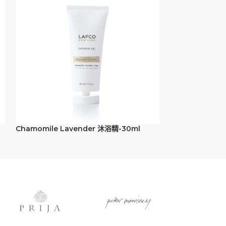
Chamomile Lavender 沐浴精-30ml
Champagne 潤