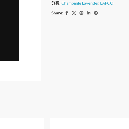
分類:
Chamomile Lavender
,
LAFCO
Share: