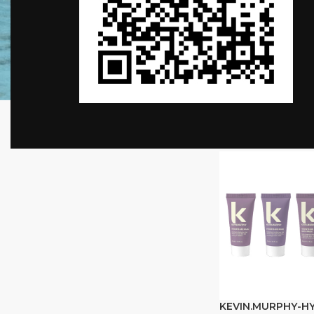
HYDRATE ME 
首頁
»
VANITY GRO
KEVIN.MURPHY-H