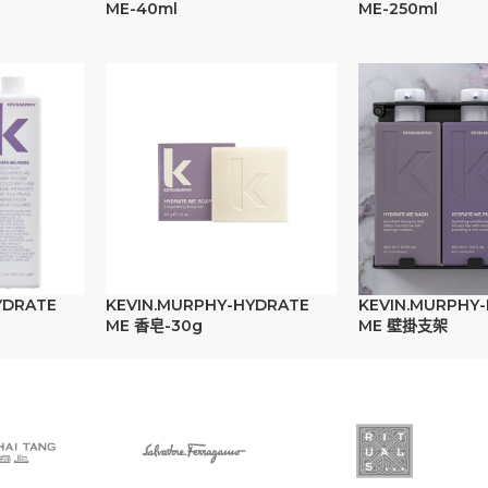
ME-40ml
ME-250ml
YDRATE
KEVIN.MURPHY-HYDRATE
KEVIN.MURPHY
ME 香皂-30g
ME 壁掛支架