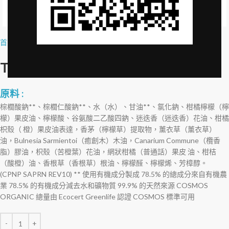
Click to enlarge
首頁
»
品牌授權
»
The Rerum Natura 香皂-20g
The Rerum Natura 香皂-20g
原料 :
棕櫚酸鈉**、棕櫚仁酸鈉**、水（水）、甘油**、氯化鈉、柑橘檸檬（檸
檬）果皮油、檸檬酸、谷氨酸二乙酸四鈉、迷迭香（迷迭香）花油、柑橘
枳殼（ 橙）果皮油表達，香茅（檸檬草）提取物，薰衣草（薰衣草）
油，Bulnesia Sarmientoi（癒創木）木油，Canarium Commune（欖香
脂）膠油，枳殼（苦橙葉）花油，網狀柑橘（普通話）果皮 油、柑桔
（酸橙）油、香根草（香根草）根油、檸檬醛、檸檬烯、芳樟醇。
(CPNP SAPRN REV10) ** 使用有機成分製成 78.5% 的總成分來自有機農
業 78.5% 的有機成分減去水和礦物質 99.9% 的天然來源 COSMOS
ORGANIC 總量由 Ecocert Greenlife 認證 COSMOS 標準可用