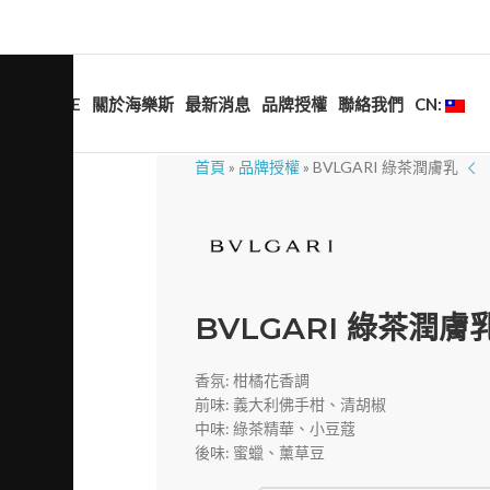
HOME
關於海樂斯
最新消息
品牌授權
聯絡我們
CN:
首頁
»
品牌授權
»
BVLGARI 綠茶潤膚乳
BVLGARI 綠茶潤膚
香氛: 柑橘花香調
前味: 義大利佛手柑、清胡椒
中味: 綠茶精華、小豆蔻
後味: 蜜蠟、薰草豆