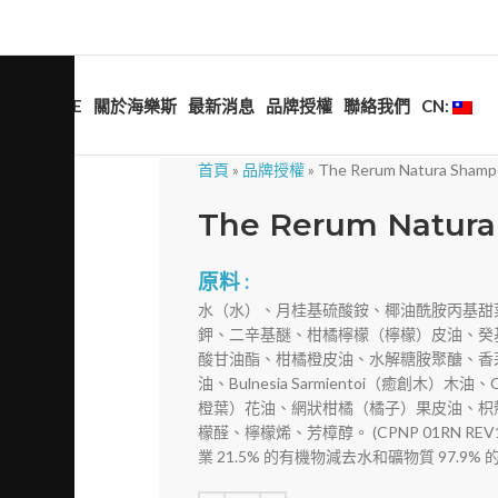
HOME
關於海樂斯
最新消息
品牌授權
聯絡我們
CN:
首頁
»
品牌授權
»
The Rerum Natura Shamp
The Rerum Natur
原料 :
水（水）、月桂基硫酸銨、椰油酰胺丙基甜
鉀、二辛基醚、柑橘檸檬（檸檬）皮油、癸基
酸甘油酯、柑橘橙皮油、水解糖胺聚醣、香
油、Bulnesia Sarmientoi（癒創木）木
橙葉）花油、網狀柑橘（橘子）果皮油、枳
檬醛、檸檬烯、芳樟醇。 (CPNP 01RN RE
業 21.5% 的有機物減去水和礦物質 97.9%