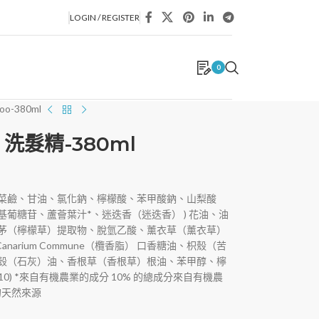
LOGIN / REGISTER
0
oo-380ml
a 洗髮精-380ml
菜鹼、甘油、氯化鈉、檸檬酸、苯甲酸鈉、山梨酸
葡糖苷、蘆薈葉汁*、迷迭香（迷迭香） ) 花油、油
茅（檸檬草）提取物、脫氫乙酸、薰衣草（薰衣草）
油、Canarium Commune（欖香脂） 口香糖油、枳殼（苦
殼（石灰）油、香根草（香根草）根油、苯甲醇、檸
V10) *來自有機農業的成分 10% 的總成分來自有機農
 的天然來源