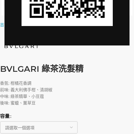
Click to enlarge
首頁
»
品牌授權
»
BVLGARI GREEN TEA SHAMPOO
BVLGARI 綠茶洗髮精
香氛: 柑橘花香調
前味: 義大利佛手柑、清胡椒
中味: 綠茶精華、小豆蔻
後味: 蜜蠟、薰草豆
容量