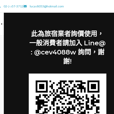
02-2657-3712
lucas8053@hotmail.com
此為旅宿業者詢價使用，
一般消費者請加入 Line@
: @cev4088w 詢問，謝
ALL
ACC
謝!
Lighting
Venenatis nam phasellus