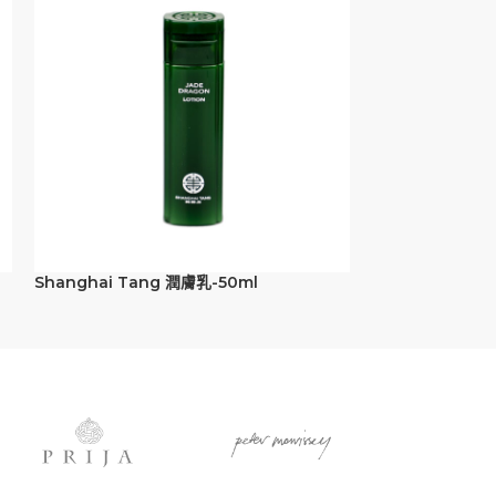
Shanghai Tang 潤膚乳-50ml
Shanghai Tan