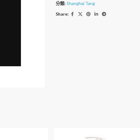
分類:
Shanghai Tang
Share: