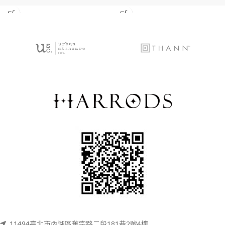
11494臺北市內湖區舊宗路二段181巷2號4樓