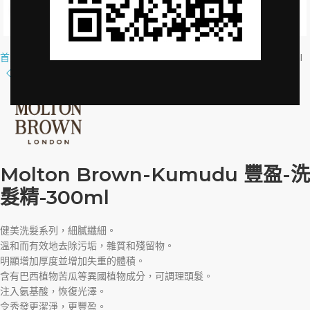
Click to enlarge
首頁
»
品牌授權
»
Molton Brown-Volumising+Kumudu-Shampoo-300ml
Molton Brown-Kumudu 豐盈-洗
髮精-300ml
健美洗髮系列，細膩纖細。
溫和而有效地去除污垢，雜質和殘留物。
明顯增加厚度並增加失重的體積。
含有巴西植物苦瓜等異國植物成分，可調理頭髮。
注入氨基酸，恢復光澤。
令秀發更潔淨，更豐盈。