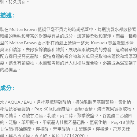
徊，持久清新。
描述 :
裝在 Molton Brown 低調但毫不費力的時尚瓶蓋中，每瓶洗髮水都散發著
精緻的香味和豐富的對頭髮有益的成分，讓頭髮柔軟和潔淨，而每一種典
型的 Molton Brown 香水都在頭髮上縈繞一整天. Kumudu 豐盈洗髮水清
爽溫和清潔，去除多餘油脂和雜質，展現超柔軟閃亮的秀發。這款奢華的
配方採用提亮氨基酸、促進身體的複合物和苦瓜果提取物來蓬鬆和增厚頭
髮，還含有葡萄柚、木蘭和雪鬆的迷人柑橘味混合物，必將成為浴室架子
的必備品。
成分 :
水 / AQUA / EAU，月桂基聚醚硫酸鈉，椰油酰胺丙基甜菜鹼，氯化鈉，
椰油酰谷氨酸鈉，Peg-60氫化蓖麻油，香精/香精，海巴戟果實提取物，
椰油糖苷，油酸甘油酯，乳酸，丙二醇，聚季銨鹽-7，谷氨酸二乙酸四
鈉，泛醇，苯甲酮-4，甲氧基肉桂酸乙基己酯，氫氧化鈉，Peg-18 油酸
甘油酯/椰油酸酯，檸檬酸，苯甲酸鈉，山梨酸鉀，檸檬烯，己基肉桂
醛，羥基香茅醛，香茅醇，藍色 1 / CI 42090 。