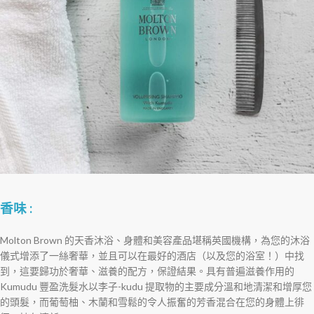
香味 :
Molton Brown 的天香沐浴、身體和美容產品堪稱英國機構，為您的沐浴
儀式增添了一絲奢華，並且可以在最好的酒店（以及您的浴室！）中找
到，這要歸功於奢華、滋養的配方，保證結果。具有普遍滋養作用的
Kumudu 豐盈洗髮水以李子-kudu 提取物的主要成分溫和地清潔和增厚您
的頭髮，而葡萄柚、木蘭和雪鬆的令人振奮的芳香混合在您的身體上徘