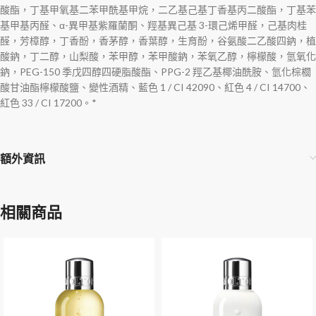
酸酯，丁基甲氧基二苯甲酰基甲烷，二乙基己基丁香基丙二酸酯，丁基苯
基甲基丙醛、α-異甲基紫羅蘭酮、羥基異己基 3-環己烯甲醛，己基肉桂
醛，芳樟醇，丁香酚，香茅醇，香葉醇，生育酚，谷氨酸二乙酸四鈉，植
酸鈉，丁二醇，山梨酸，苯甲醇，苯甲酸鈉，苯氧乙醇，檸檬酸，氫氧化
鈉，PEG-150 季戊四醇四硬脂酸酯、PPG-2 羥乙基椰油酰胺、氫化棕櫚
酸甘油酯檸檬酸鹽、變性酒精、藍色 1 / CI 42090、紅色 4 / CI 14700、
紅色 33 / CI 17200。*
額外資訊
相關商品