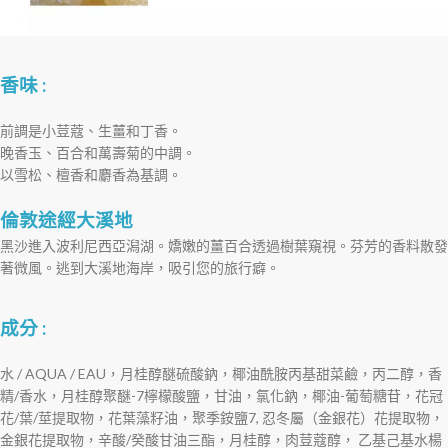
香味 :
前調是小荳蔻、生薑和丁香。
晚香玉、百合和萬壽菊的中調。
以雪松、檀香和麝香為基調。
倫敦途經大溪地
黑沙進入波利尼西亞潟湖。嬌嫩的薑百合透過樹葉窺視。芬芳的香料散發
著微風。逃到大溪地海岸，吸引您的旅行癖。
成分 :
水 / AQUA / EAU，月桂醇醚硫酸鈉，椰油酰胺丙基甜菜鹼，丙二醇，香
精/香水，月桂醇聚醚-7檸檬酸鹽，甘油，氯化鈉，椰油-葡萄糖苷，花冠
花/葉/莖提取物，花葉藻籽油，聚季銨鹽7, 忍冬屬（金銀花）花提取物，
金銀花提取物，辛酸/癸酸甘油三酯，月桂醇，肉荳蔻醇， 乙基己基水楊