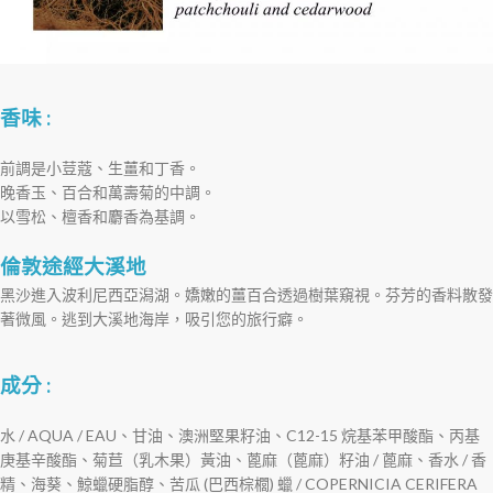
香味 :
前調是小荳蔻、生薑和丁香。
晚香玉、百合和萬壽菊的中調。
以雪松、檀香和麝香為基調。
倫敦途經大溪地
黑沙進入波利尼西亞潟湖。嬌嫩的薑百合透過樹葉窺視。芬芳的香料散發
著微風。逃到大溪地海岸，吸引您的旅行癖。
成分 :
水 / AQUA / EAU、甘油、澳洲堅果籽油、C12-15 烷基苯甲酸酯、丙基
庚基辛酸酯、菊苣（乳木果）黃油、蓖麻（蓖麻）籽油 / 蓖麻、香水 / 香
精、海葵、鯨蠟硬脂醇、苦瓜 (巴西棕櫚) 蠟 / COPERNICIA CERIFERA