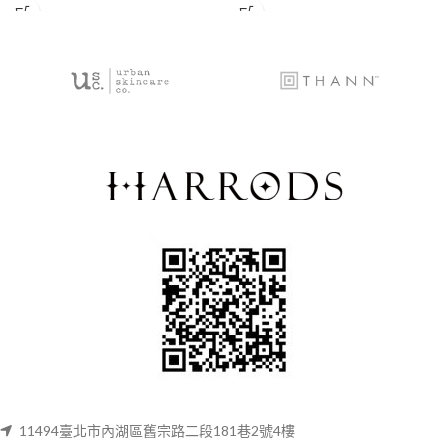
11494臺北市內湖區舊宗路二段181巷2號4樓