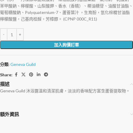
苯甲酸鈉、檸檬酸、山梨酸鉀、香水（香精）、椰油糖苷、油酸甘油酯、
葡萄糖酸鈉、Polyquaternium-7、蘆薈葉汁 ，生育酚，氫化棕櫚甘油酯
檸檬酸鹽，己基肉桂醛，芳樟醇。 (CPNP 000C_R11)
加入詢價訂單
分類:
Geneva Guild
Share:
描述
Geneva Guild 沐浴露溫和清潔肌膚，淡淡的香味配方富含蘆薈提取物。
額外資訊