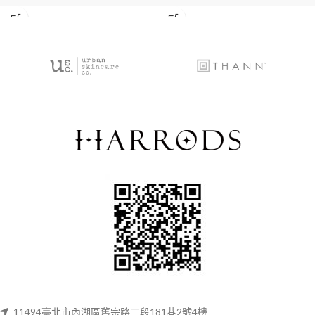
11494臺北市內湖區舊宗路二段181巷2號4樓