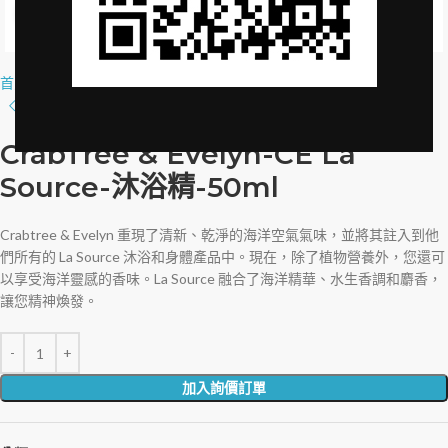
Click to enlarge
首頁
»
品牌授權
»
CrabTree & Evelyn-CE La Source-Body Wash-50ml
CrabTree & Evelyn-CE La
Source-沐浴精-50ml
Crabtree & Evelyn 重現了清新、乾淨的海洋空氣氣味，並將其註入到他
們所有的 La Source 沐浴和身體產品中。現在，除了植物營養外，您還可
以享受海洋靈感的香味。La Source 融合了海洋精華、水生香調和麝香，
讓您精神煥發。
加入詢價訂單