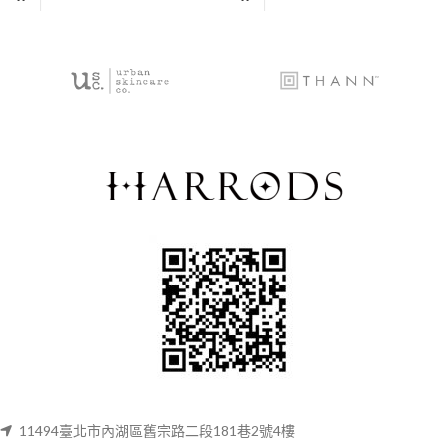
11494臺北市內湖區舊宗路二段181巷2號4樓