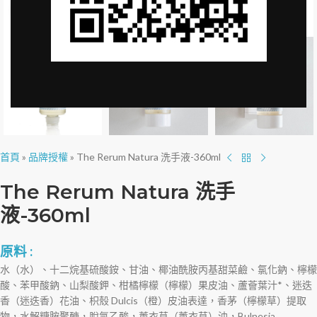
Click to enlarge
首頁
»
品牌授權
»
The Rerum Natura 洗手液-360ml
The Rerum Natura 洗手
液-360ml
原料 :
水（水）、十二烷基硫酸銨、甘油、椰油酰胺丙基甜菜鹼、氯化鈉、檸檬
酸、苯甲酸鈉、山梨酸鉀、柑橘檸檬（檸檬）果皮油、蘆薈葉汁*、迷迭
香（迷迭香）花油、枳殼 Dulcis（橙）皮油表達，香茅（檸檬草）提取
物，水解糖胺聚醣，脫氫乙酸，薰衣草（薰衣草）油，Bulnesia