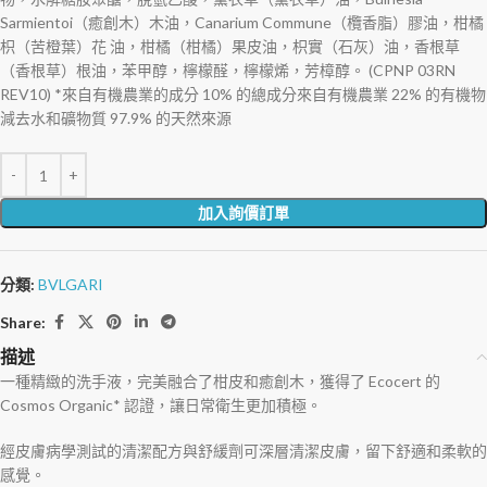
Sarmientoi（癒創木）木油，Canarium Commune（欖香脂）膠油，柑橘
枳（苦橙葉）花 油，柑橘（柑橘）果皮油，枳實（石灰）油，香根草
（香根草）根油，苯甲醇，檸檬醛，檸檬烯，芳樟醇。 (CPNP 03RN
REV10) *來自有機農業的成分 10% 的總成分來自有機農業 22% 的有機物
減去水和礦物質 97.9% 的天然來源
加入詢價訂單
分類:
BVLGARI
Share:
描述
一種精緻的洗手液，完美融合了柑皮和癒創木，獲得了 Ecocert 的
Cosmos Organic* 認證，讓日常衛生更加積極。
經皮膚病學測試的清潔配方與舒緩劑可深層清潔皮膚，留下舒適和柔軟的
感覺。