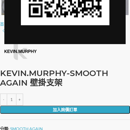
Click to enlarge
首頁
»
品牌授權
»
KEVIN.MURPHY-SMOOTH AGAIN WALL MOUNT
KEVIN.MURPHY-SMOOTH
AGAIN 壁掛支架
加入詢價訂單
分類:
SMOOTH AGAIN