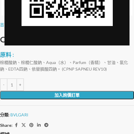
Click to enlarge
首頁
»
品牌授權
»
Guest Love Pop 香皂-25g
Guest Love Pop 香皂-25g
原料 :
棕櫚酸鈉、棕櫚仁酸鈉、Aqua（水）、Parfum（香精）、甘油、氯化
鈉、EDTA四鈉、依替膦酸四鈉。 (CPNP SAPNEU REV10)
加入詢價訂單
分類:
BVLGARI
Share: