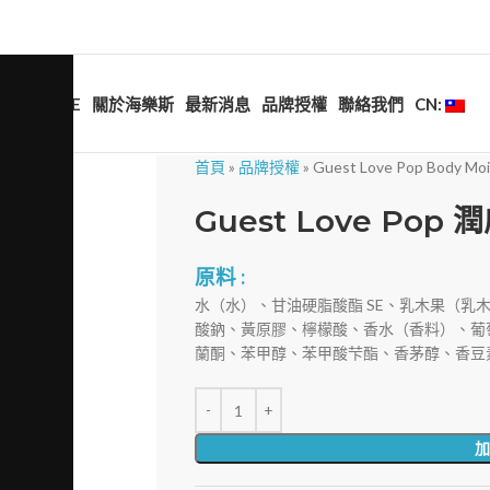
HOME
關於海樂斯
最新消息
品牌授權
聯絡我們
CN:
首頁
»
品牌授權
»
Guest Love Pop Body Moi
Guest Love Pop 
原料 :
水（水）、甘油硬脂酸酯 SE、乳木果（乳
酸鈉、黃原膠、檸檬酸、香水（香料）、葡萄
蘭酮、苯甲醇、苯甲酸芐酯、香茅醇、香豆素、芳樟
加