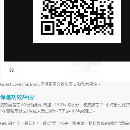
Click to enlarge
Guest Love Pop Body 保濕霜富含維生素 E 和乳木果油。
保濕功效評估*
這款面霜在 60 分鐘後可增加 +19.3% 的水分，使皮膚在 24 小時後也保
*在實驗室對 20 名成人受試者進行了 24 小時的測試。
GFL 研究了一種新的“一體式”管，它是一種由單一材料製成的創新化