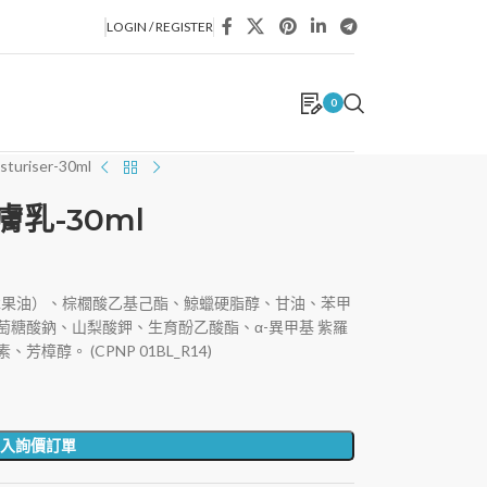
LOGIN / REGISTER
0
sturiser-30ml
潤膚乳-30ml
木果油）、棕櫚酸乙基己酯、鯨蠟硬脂醇、甘油、苯甲
糖酸鈉、山梨酸鉀、生育酚乙酸酯、α-異甲基 紫羅
醇。 (CPNP 01BL_R14)
入詢價訂單