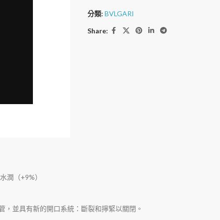
分類:
BVLGARI
Share:
持水潤（+9%）
妝品管，並具有新的開口系統：斷裂和擰緊以關閉。