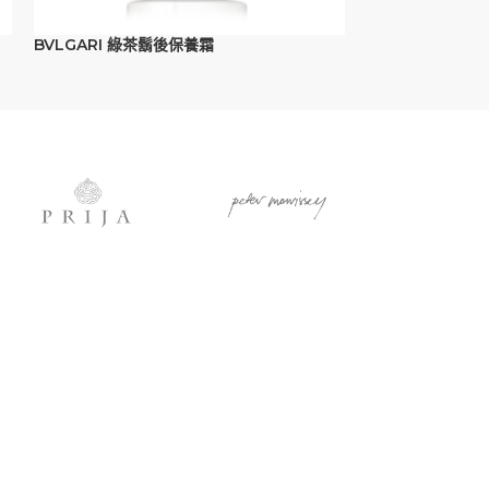
BVLGARI 綠茶鬍後保養霜
Hopal 洗髮精-3